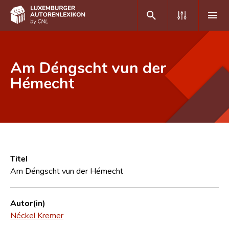
DE
FR
Am Déngscht vun der
Hémecht
Home
Autor(inn)en A-Z
Erweiterte Suche
Häufige Fragen und Antworten
Titel
Am Déngscht vun der Hémecht
CNL
Forschungsgruppe
Autor(in)
Néckel Kremer
Kontakt