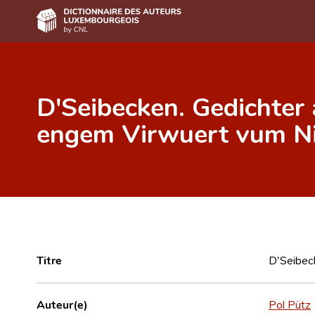
Accueil
D'Seibecken. Gedichter
Auteur(e)s A-Z
engem Virwuert vum N
Recherche avancée
Foire aux questions
CNL
Équipe scientifique
Contact
Titre
D'Seibec
Auteur(e)
Pol Pütz