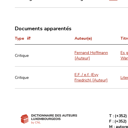
Documents apparentés
Type
Auteur(e)
Titr
Fernand Hoffmann
Es g
Critique
[Auteur]
Wart
E.F. / e.f. (Evy
Critique
Lite
Friedrich) [Auteur]
T :
(+352)
F :
(+352)
M :
autore