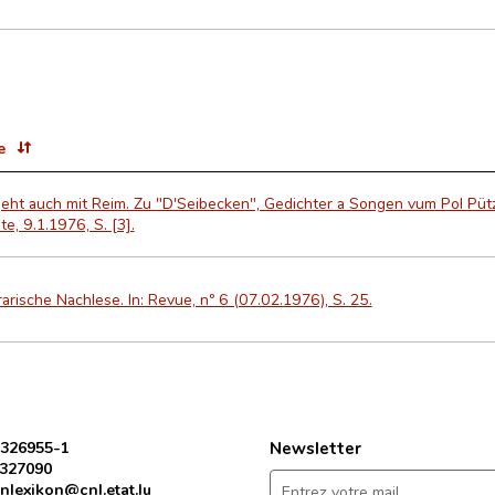
e
eht auch mit Reim. Zu "D'Seibecken", Gedichter a Songen vum Pol Püt
e, 9.1.1976, S. [3].
rarische Nachlese. In: Revue, nº 6 (07.02.1976), S. 25.
 326955-1
Newsletter
 327090
nlexikon@cnl.etat.lu