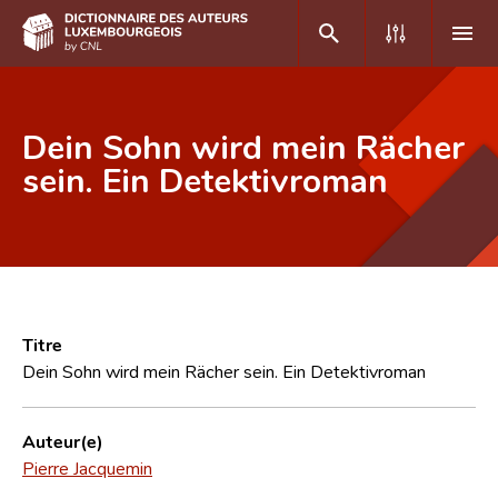
DE
FR
Dein Sohn wird mein Rächer
sein. Ein Detektivroman
Accueil
Auteur(e)s A-Z
Recherche avancée
Foire aux questions
Titre
Dein Sohn wird mein Rächer sein. Ein Detektivroman
CNL
Équipe scientifique
Auteur(e)
Pierre Jacquemin
Contact