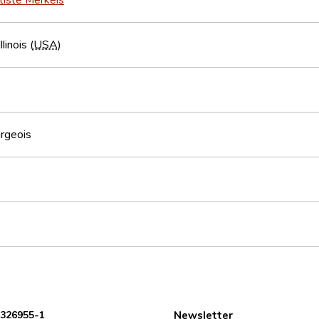
linois (
USA
)
rgeois
 326955-1
Newsletter