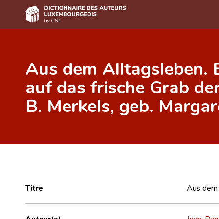
Accueil
Aus dem Alltagsleben. 
Auteur(e)s A-Z
auf das frische Grab de
Recherche avancée
B. Merkels, geb. Margar
Foire aux questions
CNL
Équipe scientifique
Contact
Titre
Aus dem A
Auteur(e)
Jean-Bap