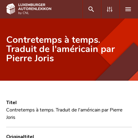
DE
FR
Contretemps à temps.
Traduit de l'américain par
Pierre Joris
Home
Autor(inn)en A-Z
Erweiterte Suche
Häufige Fragen und Antworten
Titel
CNL
Contretemps à temps. Traduit de l'américain par Pierre
Joris
Forschungsgruppe
Kontakt
Originaltitel