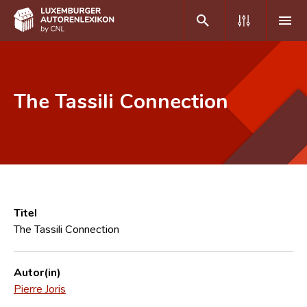
DE
FR
The Tassili Connection
Home
Autor(inn)en A-Z
Erweiterte Suche
Häufige Fragen und Antworten
Titel
The Tassili Connection
CNL
Forschungsgruppe
Autor(in)
Pierre Joris
Kontakt