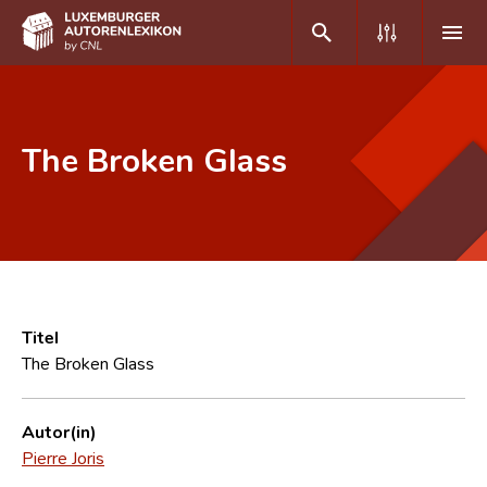
DE
FR
The Broken Glass
Home
Autor(inn)en A-Z
Erweiterte Suche
Häufige Fragen und Antworten
Titel
The Broken Glass
CNL
Forschungsgruppe
Autor(in)
Pierre Joris
Kontakt