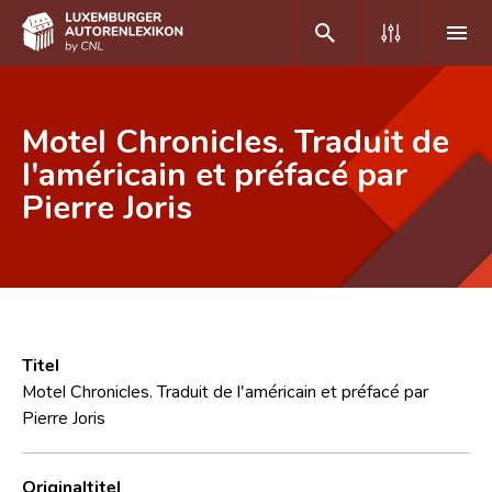
DE
FR
Motel Chronicles. Traduit de
l'américain et préfacé par
Pierre Joris
Home
Autor(inn)en A-Z
Erweiterte Suche
Häufige Fragen und Antworten
Titel
CNL
Motel Chronicles. Traduit de l'américain et préfacé par
Pierre Joris
Forschungsgruppe
Kontakt
Originaltitel