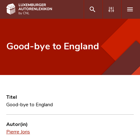
DE
FR
Good-bye to England
Home
Autor(inn)en A-Z
Erweiterte Suche
Häufige Fragen und Antworten
Titel
Good-bye to England
CNL
Forschungsgruppe
Autor(in)
Pierre Joris
Kontakt