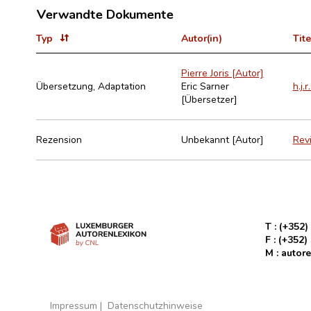
Verwandte Dokumente
Typ
Autor(in)
Tite
Pierre Joris [Autor]
Übersetzung, Adaptation
Eric Sarner
h.j.
[Übersetzer]
Rezension
Unbekannt [Autor]
Revi
T :
(+352)
F :
(+352)
M :
autore
Impressum
Datenschutzhinweise