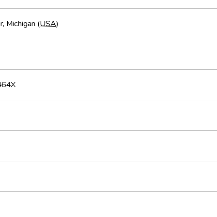
, Michigan (
USA
)
464X