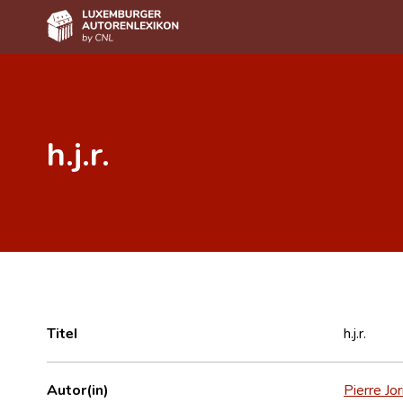
Home
Autor(inn)en A-Z
h.j.r.
Erweiterte Suche
Häufige Fragen und Antworten
CNL
Forschungsgruppe
Kontakt
Titel
h.j.r.
Autor(in)
Pierre Jor