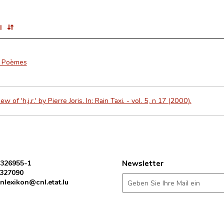
l
r. Poèmes
ew of 'h.j.r.' by Pierre Joris. In: Rain Taxi. - vol. 5, n 17 (2000).
 326955-1
Newsletter
 327090
nlexikon@cnl.etat.lu