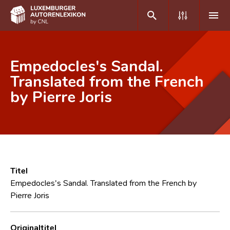
DE
FR
Empedocles's Sandal.
Translated from the French
by Pierre Joris
Home
Autor(inn)en A-Z
Erweiterte Suche
Häufige Fragen und Antworten
Titel
CNL
Empedocles's Sandal. Translated from the French by
Pierre Joris
Forschungsgruppe
Kontakt
Originaltitel