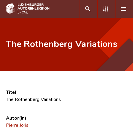
DE
FR
The Rothenberg Variations
Home
Autor(inn)en A-Z
Erweiterte Suche
Häufige Fragen und Antworten
Titel
The Rothenberg Variations
CNL
Forschungsgruppe
Autor(in)
Pierre Joris
Kontakt