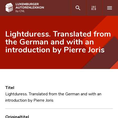
DE
FR
Lightduress. Translated from
the German and with an
introduction by Pierre Joris
Home
Autor(inn)en A-Z
Erweiterte Suche
Häufige Fragen und Antworten
Titel
CNL
Lightduress. Translated from the German and with an
introduction by Pierre Joris
Forschungsgruppe
Kontakt
Originaltitel