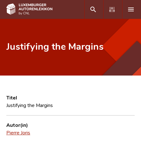
DE
FR
Justifying the Margins
Home
Autor(inn)en A-Z
Erweiterte Suche
Häufige Fragen und Antworten
Titel
Justifying the Margins
CNL
Forschungsgruppe
Autor(in)
Pierre Joris
Kontakt