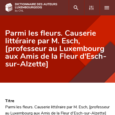
DE
FR
Parmi les fleurs. Causerie
littéraire par M. Esch,
[professeur au Luxembourg
Accueil
aux Amis de la Fleur d'Esch-
Auteur(e)s A-Z
sur-Alzette]
Recherche avancée
Foire aux questions
CNL
Équipe scientifique
Titre
Parmi les fleurs. Causerie littéraire par M. Esch, [professeur
Contact
au Luxembourg aux Amis de la Fleur d'Esch-sur-Alzette]