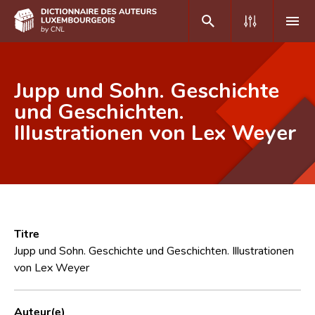
DE
FR
Jupp und Sohn. Geschichte
und Geschichten.
Illustrationen von Lex Weyer
Accueil
Auteur(e)s A-Z
Recherche avancée
Foire aux questions
Titre
CNL
Jupp und Sohn. Geschichte und Geschichten. Illustrationen
von Lex Weyer
Équipe scientifique
Contact
Auteur(e)