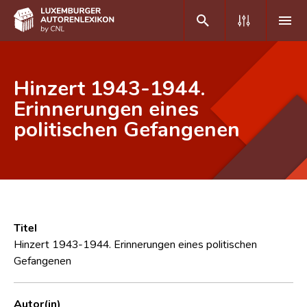
DE
FR
Hinzert 1943-1944.
Erinnerungen eines
politischen Gefangenen
Home
Autor(inn)en A-Z
Erweiterte Suche
Häufige Fragen und Antworten
Titel
CNL
Hinzert 1943-1944. Erinnerungen eines politischen
Gefangenen
Forschungsgruppe
Kontakt
Autor(in)