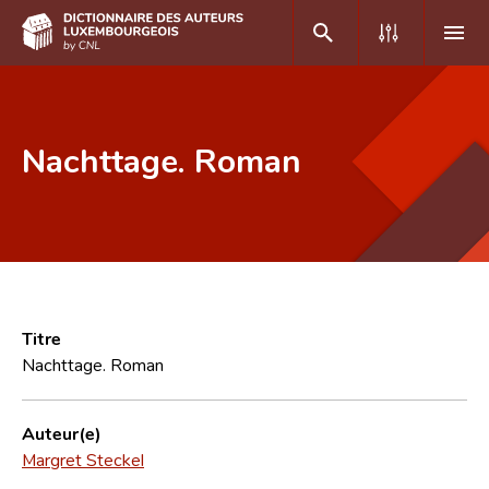
DE
FR
Nachttage. Roman
Accueil
Auteur(e)s A-Z
Recherche avancée
Foire aux questions
Titre
Nachttage. Roman
CNL
Équipe scientifique
Auteur(e)
Margret Steckel
Contact