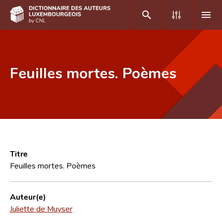
DE
FR
Feuilles mortes. Poèmes
Accueil
Auteur(e)s A-Z
Recherche avancée
Foire aux questions
Titre
Feuilles mortes. Poèmes
CNL
Équipe scientifique
Auteur(e)
Juliette de Muyser
Contact