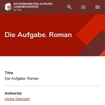
DE
FR
Die Aufgabe. Roman
Accueil
Auteur(e)s A-Z
Recherche avancée
Foire aux questions
Titre
Die Aufgabe. Roman
CNL
Équipe scientifique
Auteur(e)
Victor Delcourt
Contact