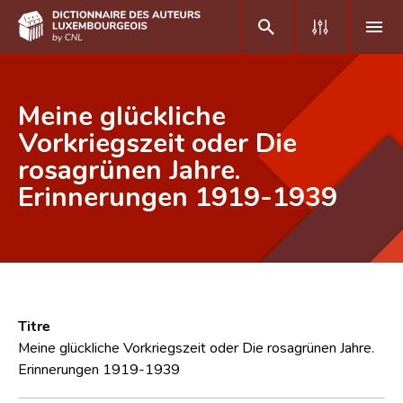
DE
FR
Meine glückliche
Vorkriegszeit oder Die
rosagrünen Jahre.
Accueil
Erinnerungen 1919-1939
Auteur(e)s A-Z
Recherche avancée
Foire aux questions
CNL
Titre
Équipe scientifique
Meine glückliche Vorkriegszeit oder Die rosagrünen Jahre.
Erinnerungen 1919-1939
Contact