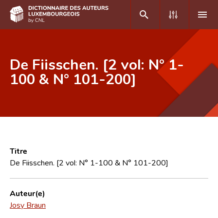
DE
FR
De Fiisschen. [2 vol: N° 1-
100 & N° 101-200]
Accueil
Auteur(e)s A-Z
Recherche avancée
Foire aux questions
Titre
De Fiisschen. [2 vol: N° 1-100 & N° 101-200]
CNL
Équipe scientifique
Auteur(e)
Josy Braun
Contact