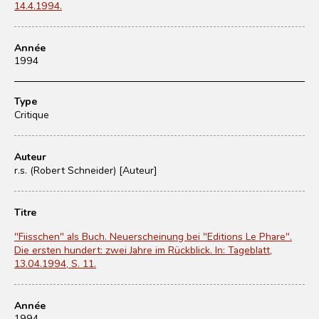
14.4.1994.
Année
1994
Type
Critique
Auteur
r.s. (Robert Schneider) [Auteur]
Titre
"Fiisschen" als Buch. Neuerscheinung bei "Editions Le Phare".
Die ersten hundert: zwei Jahre im Rückblick. In: Tageblatt,
13.04.1994, S. 11.
Année
1994