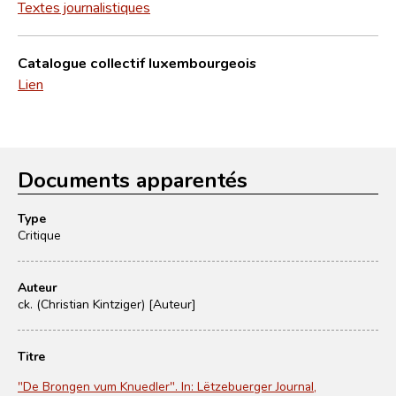
Textes journalistiques
Catalogue collectif luxembourgeois
Lien
Documents apparentés
Type
Critique
Auteur
ck. (Christian Kintziger) [Auteur]
Titre
"De Brongen vum Knuedler". In: Lëtzebuerger Journal,