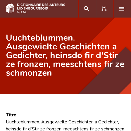
DE
FR
Uuchteblummen.
Ausgewielte Geschichten a
Gedichter, heinsdo fir d'Stir
Accueil
ze fronzen, meeschtens fir ze
Auteur(e)s A-Z
schmonzen
Recherche avancée
Foire aux questions
CNL
Équipe scientifique
Titre
Uuchteblummen. Ausgewielte Geschichten a Gedichter,
Contact
heinsdo fir d'Stir ze fronzen, meeschtens fir ze schmonzen