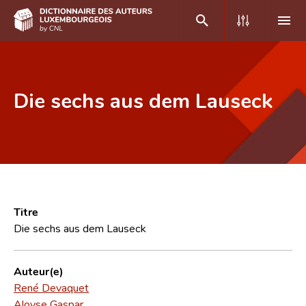
DE
FR
Die sechs aus dem Lauseck
Accueil
Auteur(e)s A-Z
Recherche avancée
Foire aux questions
Titre
Die sechs aus dem Lauseck
CNL
Équipe scientifique
Auteur(e)
René Devaquet
Contact
Aloyse Gaspar