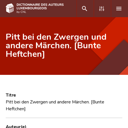
DE
FR
Pitt bei den Zwergen und
andere Märchen. [Bunte
Heftchen]
Accueil
Auteur(e)s A-Z
Recherche avancée
Foire aux questions
Titre
CNL
Pitt bei den Zwergen und andere Märchen. [Bunte
Heftchen]
Équipe scientifique
Contact
Auteur(e)