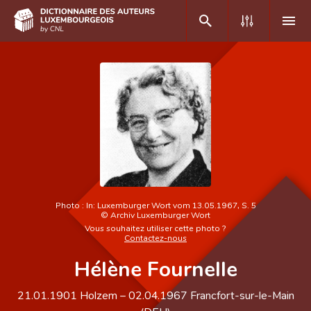
DE
FR
Accueil
Auteur(e)s A-Z
Recherche avancée
Photo :
In: Luxemburger Wort vom 13.05.1967, S. 5
Foire aux questions
©
Archiv Luxemburger Wort
Vous souhaitez utiliser cette photo ?
Contactez-nous
CNL
Hélène Fournelle
Équipe scientifique
21.01.1901
Holzem
–
02.04.1967
Francfort-sur-le-Main
Contact