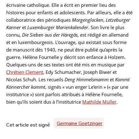
écrivaine catholique. Elle a écrit en premier lieu des
histoires pour enfants et adolescents. Par ailleurs, elle a été
collaboratrice des périodiques
Morgenglocken
,
Letzeburger
Kanner
et
Luxemburger Marienkalender
. Son livre le plus
connu,
Die Sieben aus der Häregâs
, est rédigé en allemand
et en luxembourgeois. L’ouvrage, qui existait sous forme
de manuscrit dès 1940, ne peut être publié qu’après la
guerre. Hélène Fournelle y décrit son enfance à Holzem.
Quelques-uns de ses textes ont été mis en musique par
Chrétien Clement
, Edy Schumacher, Joseph Biwer et
Nicolas Schuh. Les recueils
Deng Himmelsmamm
et
Kommt
Könnercher kommt
, signés « vun enger Le'erin » (« par une
institutrice ») sont parfois attribués à Hélène Fournelle,
bien qu’ils soient dus à l’institutrice
Mathilde Müller
.
Germaine Goetzinger
Cet article est signé