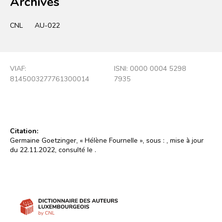
Archives
CNL
AU-022
VIAF:
ISNI: 0000 0004 5298
8145003277761300014
7935
Citation:
Germaine Goetzinger, « Hélène Fournelle », sous :
, mise à jour
du 22.11.2022, consulté le
.