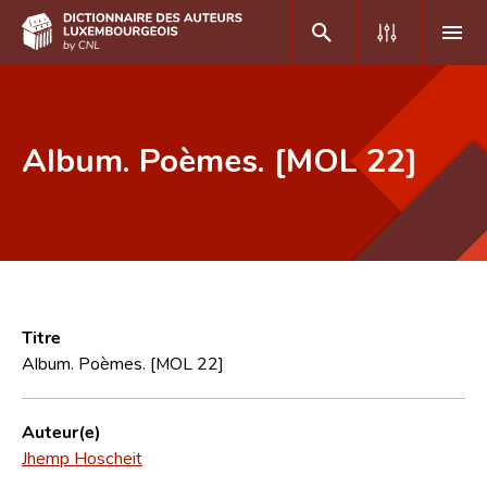
DE
FR
Album. Poèmes. [MOL 22]
Accueil
Auteur(e)s A-Z
Recherche avancée
Foire aux questions
Titre
Album. Poèmes. [MOL 22]
CNL
Équipe scientifique
Auteur(e)
Jhemp Hoscheit
Contact