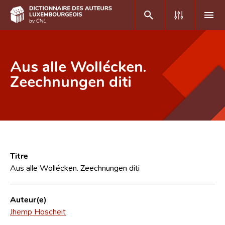
DE
FR
Aus alle Wollécken.
Zeechnungen diti
Accueil
Auteur(e)s A-Z
Recherche avancée
Foire aux questions
Titre
Aus alle Wollécken. Zeechnungen diti
CNL
Équipe scientifique
Auteur(e)
Jhemp Hoscheit
Contact