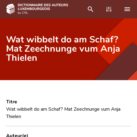
DE
FR
Wat wibbelt do am Schaf?
Mat Zeechnunge vum Anja
Thielen
Accueil
Auteur(e)s A-Z
Recherche avancée
Foire aux questions
Titre
CNL
Wat wibbelt do am Schaf? Mat Zeechnunge vum Anja
Thielen
Équipe scientifique
Contact
Auteur(e)