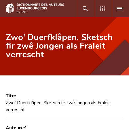
DE
FR
Zwo' Duerfklâpen. Sketsch
fir zwê Jongen als Fraleit
verrescht
Accueil
Auteur(e)s A-Z
Recherche avancée
Foire aux questions
Titre
CNL
Zwo' Duerfklâpen. Sketsch fir zwê Jongen als Fraleit
verrescht
Équipe scientifique
Contact
Auteur(e)