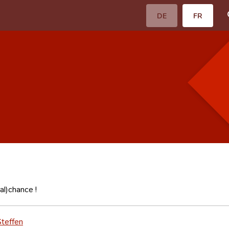
DE
FR
al)chance !
Steffen