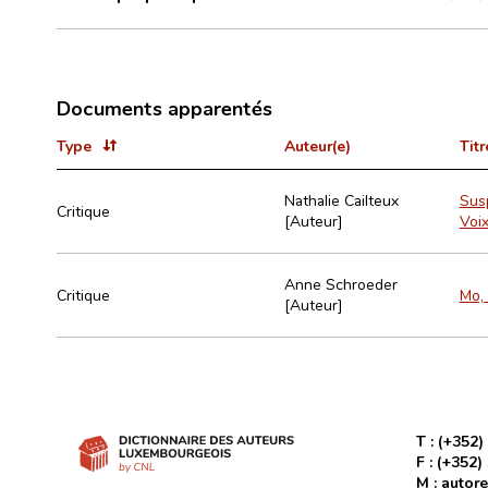
Documents apparentés
Type
Auteur(e)
Titr
Nathalie Cailteux
Susp
Critique
[Auteur]
Voi
Anne Schroeder
Critique
Mo, 
[Auteur]
T :
(+352)
F :
(+352)
M :
autore