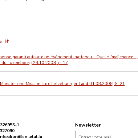
e
ense garanti autour d’un événement inattendu : ‘Quelle (mal)chance !’,
x du Luxembourg 29.10.2008, p. 17
Monster und Mission. In: d'Lëtzebuerger Land 01.08.2008, S. 21
 326955-1
Newsletter
 327090
nlexikon@cnl.etat.lu