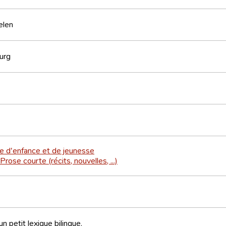
elen
urg
re d'enfance et de jeunesse
Prose courte (récits, nouvelles, ...)
n petit lexique bilingue.