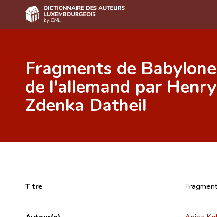
Accueil
Fragments de Babylone.
Auteur(e)s A-Z
de l'allemand par Henry
Recherche avancée
Zdenka Datheil
Foire aux questions
CNL
Équipe scientifique
Contact
Titre
Fragments
Auteur(e)
Anise Kol