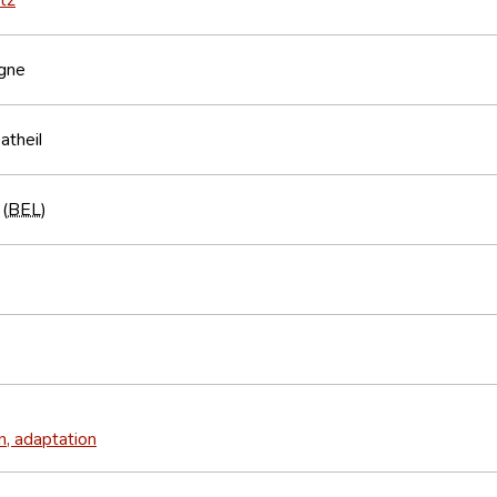
gne
atheil
 (
BEL
)
n, adaptation