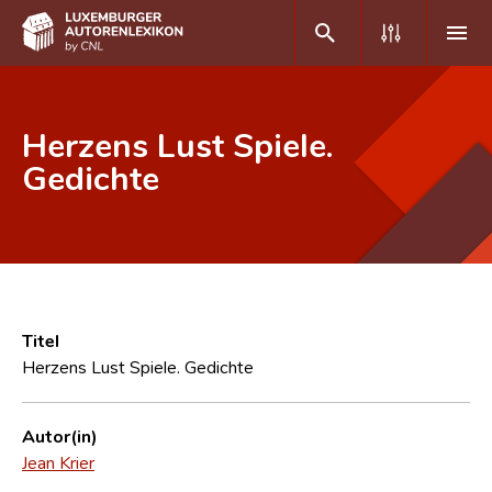
DE
FR
Herzens Lust Spiele.
Gedichte
Home
Autor(inn)en A-Z
Erweiterte Suche
Häufige Fragen und Antworten
Titel
Herzens Lust Spiele. Gedichte
CNL
Forschungsgruppe
Autor(in)
Jean Krier
Kontakt