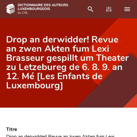
DE
FR
Drop an derwidder! Revue
an zwen Akten fum Lexi
Brasseur gespillt um Theater
Accueil
zu Letzebureg de 6. 8. 9. an
Auteur(e)s A-Z
12. Mé [Les Enfants de
Recherche avancée
Luxembourg]
Foire aux questions
CNL
Équipe scientifique
Titre
Contact
Drop an derwidder! Revue an zwen Akten fum Lexi