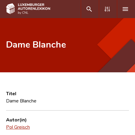
DE
FR
Dame Blanche
Home
Autor(inn)en A-Z
Erweiterte Suche
Häufige Fragen und Antworten
Titel
Dame Blanche
CNL
Forschungsgruppe
Autor(in)
Pol Greisch
Kontakt