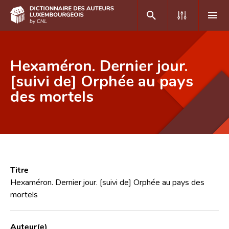
DE
FR
Hexaméron. Dernier jour.
[suivi de] Orphée au pays
des mortels
Accueil
Auteur(e)s A-Z
Recherche avancée
Foire aux questions
Titre
CNL
Hexaméron. Dernier jour. [suivi de] Orphée au pays des
mortels
Équipe scientifique
Contact
Auteur(e)