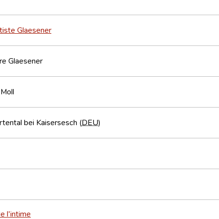
tiste Glaesener
re Glaesener
Moll
tental bei Kaisersesch (
DEU
)
e l'intime