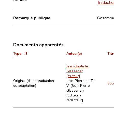
Traductio
Remarque publique
Gesammelt
Documents apparentés
Type
Auteur(e)
Titr
Jean-Baptiste
Glaesener
[Auteur]
Original (d'une traduction
Jean-Pierre de T.-
Souv
ou adaptation)
V. (Jean-Pierre
Glaesener)
[Éditeur /
rédacteur]