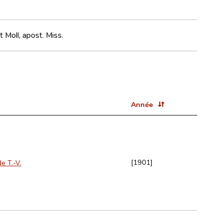
Moll, apost. Miss.
Année
[1901]
e T.-V.