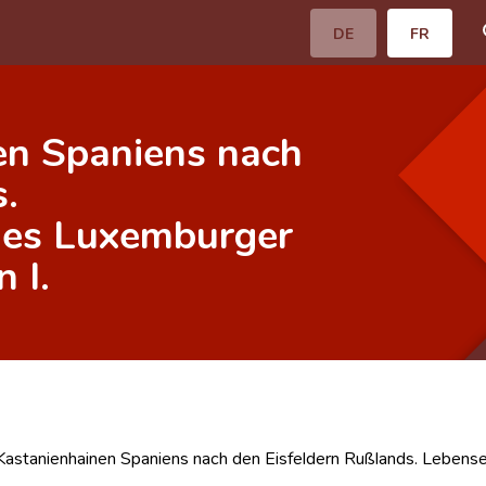
DE
FR
en Spaniens nach
.
nes Luxemburger
 I.
Kastanienhainen Spaniens nach den Eisfeldern Rußlands. Lebens