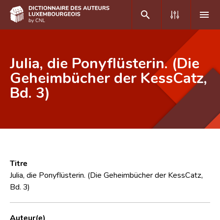
DE
FR
Julia, die Ponyflüsterin. (Die
Geheimbücher der KessCatz,
Bd. 3)
Accueil
Auteur(e)s A-Z
Recherche avancée
Foire aux questions
Titre
CNL
Julia, die Ponyflüsterin. (Die Geheimbücher der KessCatz,
Bd. 3)
Équipe scientifique
Contact
Auteur(e)