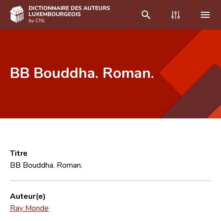
DE
FR
BB Bouddha. Roman.
Accueil
Auteur(e)s A-Z
Recherche avancée
Foire aux questions
Titre
BB Bouddha. Roman.
CNL
Équipe scientifique
Auteur(e)
Ray Monde
Contact