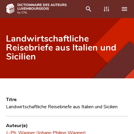
DE
FR
Landwirtschaftliche
Reisebriefe aus Italien und
Sicilien
Accueil
Auteur(e)s A-Z
Recherche avancée
Foire aux questions
Titre
CNL
Landwirtschaftliche Reisebriefe aus Italien und Sicilien
Équipe scientifique
Auteur(e)
Contact
J.-Ph. Wagner (Johann Philipp Wagner)