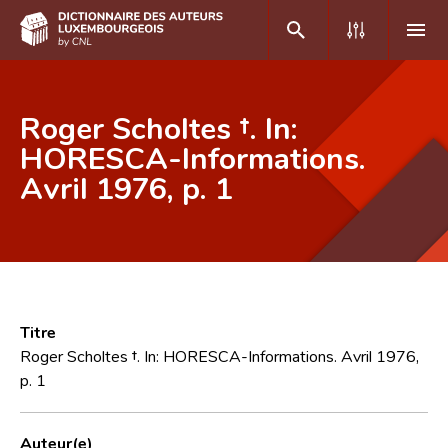
DE
FR
Roger Scholtes †. In:
HORESCA-Informations.
Avril 1976, p. 1
Accueil
Auteur(e)s A-Z
Recherche avancée
Foire aux questions
Titre
CNL
Roger Scholtes †. In: HORESCA-Informations. Avril 1976,
p. 1
Équipe scientifique
Contact
Auteur(e)