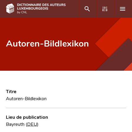
DE
FR
Autoren-Bildlexikon
Accueil
Auteur(e)s A-Z
Recherche avancée
Foire aux questions
Titre
Autoren-Bildlexikon
CNL
Équipe scientifique
Lieu de publication
Bayreuth (
DEU
)
Contact