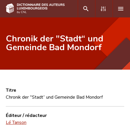
DE
FR
Chronik der "Stadt“ und
Gemeinde Bad Mondorf
Accueil
Auteur(e)s A-Z
Recherche avancée
Foire aux questions
Titre
Chronik der "Stadt“ und Gemeinde Bad Mondorf
CNL
Équipe scientifique
Éditeur / rédacteur
Lé Tanson
Contact