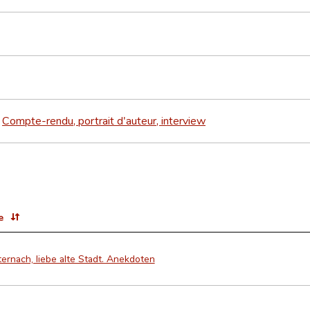
Compte-rendu, portrait d'auteur, interview
>
e
ernach, liebe alte Stadt. Anekdoten