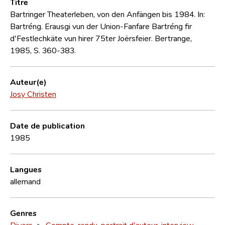
Titre
Bartringer Theaterleben, von den Anfängen bis 1984. In:
Bartréng. Erausgi vun der Union-Fanfare Bartréng fir
d'Festlechkäte vun hirer 75ter Joërsfeier. Bertrange,
1985, S. 360-383.
Auteur(e)
Josy Christen
Date de publication
1985
Langues
allemand
Genres
Divers
>
Compte-rendu, portrait d'auteur, interview