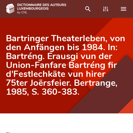
DE
FR
Bartringer Theaterleben, von
den Anfängen bis 1984. In:
Bartréng. Erausgi vun der
Accueil
Union-Fanfare Bartréng fir
Auteur(e)s A-Z
d'Festlechkäte vun hirer
Recherche avancée
75ter Joërsfeier. Bertrange,
1985, S. 360-383.
Foire aux questions
CNL
Équipe scientifique
Contact