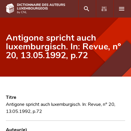
DE
FR
Antigone spricht auch
luxemburgisch. In: Revue, nº
20, 13.05.1992, p.72
Accueil
Auteur(e)s A-Z
Recherche avancée
Foire aux questions
Titre
CNL
Antigone spricht auch luxemburgisch. In: Revue, nº 20,
13.05.1992, p.72
Équipe scientifique
Contact
Auteur(e)