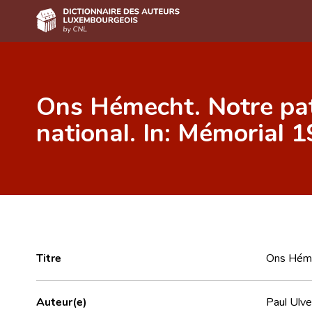
Accueil
Ons Hémecht. Notre pat
Auteur(e)s A-Z
national. In: Mémorial 
Recherche avancée
Foire aux questions
CNL
Équipe scientifique
Contact
Titre
Ons Hémec
Auteur(e)
Paul Ulve