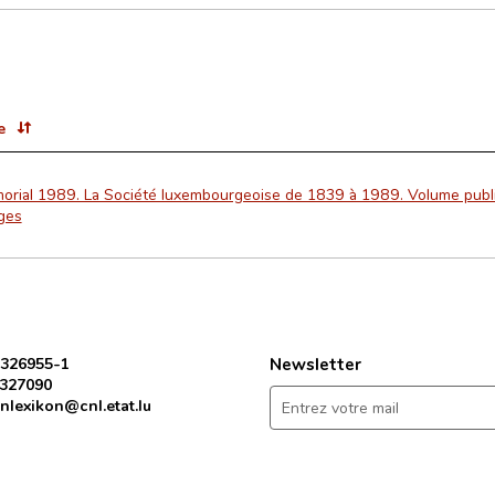
e
orial 1989. La Société luxembourgeoise de 1839 à 1989. Volume publié
ges
 326955-1
Newsletter
 327090
nlexikon@cnl.etat.lu