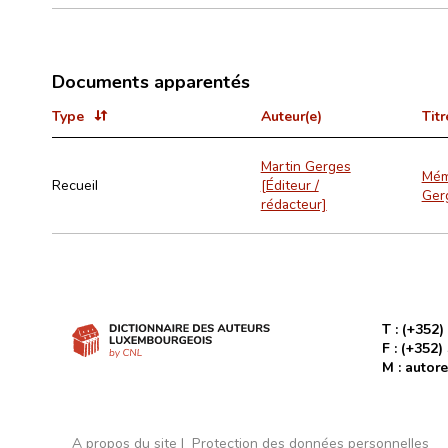
Documents apparentés
Type
Auteur(e)
Titr
Martin Gerges
Mém
Recueil
[Éditeur /
Ger
rédacteur]
T :
(+352)
F :
(+352)
M :
autore
A propos du site
Protection des données personnelles