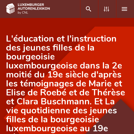
DE
FR
L'éducation et l'instruction
des jeunes filles de la
bourgeoisie
Home
luxembourgeoise dans la 2e
Autor(inn)en A-Z
moitié du 19e siècle d'après
Erweiterte Suche
les témoignages de Marie et
Elise de Roebé et de Thérèse
Häufige Fragen und Antworten
et Clara Buschmann. Et La
CNL
vie quotidienne des jeunes
Forschungsgruppe
filles de la bourgeoisie
luxembourgeoise au 19e
Kontakt