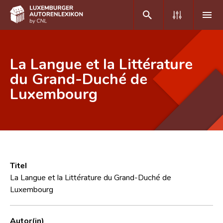
DE
FR
La Langue et la Littérature
du Grand-Duché de
Luxembourg
Home
Autor(inn)en A-Z
Erweiterte Suche
Häufige Fragen und Antworten
Titel
CNL
La Langue et la Littérature du Grand-Duché de
Luxembourg
Forschungsgruppe
Kontakt
Autor(in)