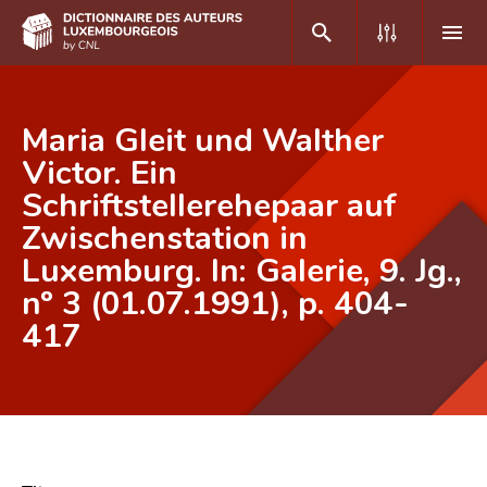
DE
FR
Maria Gleit und Walther
Victor. Ein
Schriftstellerehepaar auf
Accueil
Zwischenstation in
Auteur(e)s A-Z
Luxemburg. In: Galerie, 9. Jg.,
Recherche avancée
nº 3 (01.07.1991), p. 404-
417
Foire aux questions
CNL
Équipe scientifique
Contact